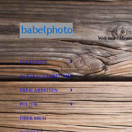
Welcome / Memo
STARTSEITE
AUFTRAGSARBEITEN
FREIE ARBEITEN
POLITIK
ÜBER MICH